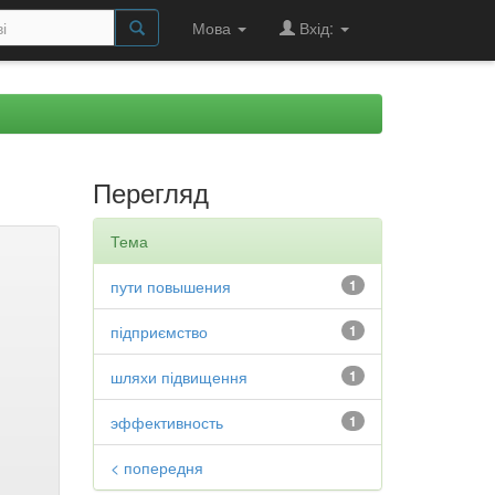
Мова
Вхід:
Перегляд
Тема
пути повышения
1
підприємство
1
шляхи підвищення
1
эффективность
1
< попередня