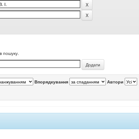
в пошуку.
Впорядкування
Автори