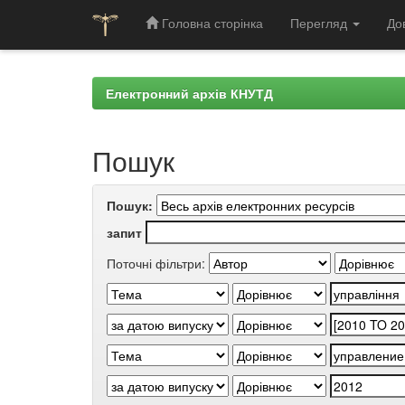
Головна сторінка
Перегляд
До
Skip
navigation
Електронний архів КНУТД
Пошук
Пошук:
запит
Поточні фільтри: