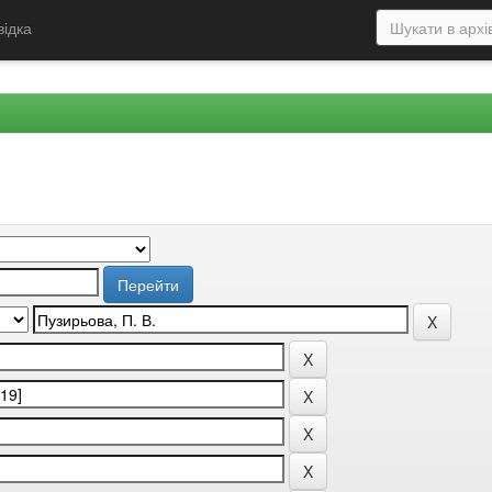
відка