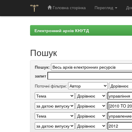
Головна сторінка
Перегляд
До
Skip
navigation
Електронний архів КНУТД
Пошук
Пошук:
запит
Поточні фільтри: