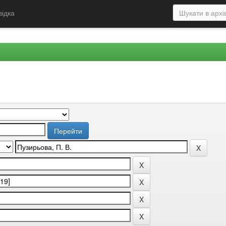
відка