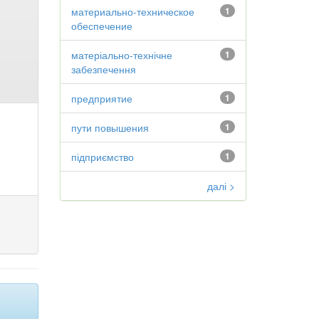
материально-техническое
1
обеспечение
матеріально-технічне
1
забезпечення
предприятие
1
пути повышения
1
підприємство
1
далі >