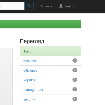
Мова
Вхід:
Перегляд
Тема
business
1
efficiency
1
logistics
1
management
1
security
1