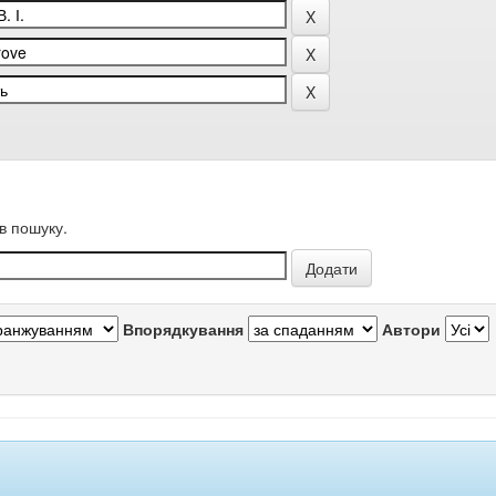
в пошуку.
Впорядкування
Автори