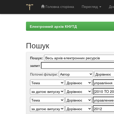
Головна сторінка
Перегляд
До
Skip
navigation
Електронний архів КНУТД
Пошук
Пошук:
запит
Поточні фільтри: