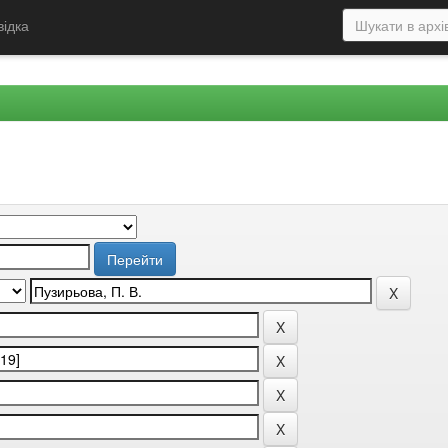
відка