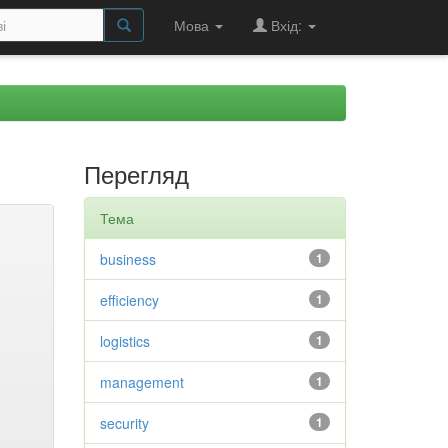
Мова
Вхід:
Перегляд
Тема
business
1
efficiency
1
logistics
1
management
1
security
1