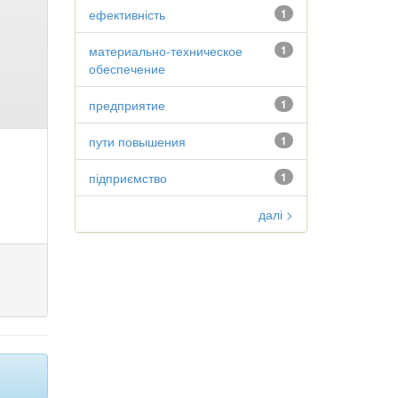
ефективність
1
материально-техническое
1
обеспечение
предприятие
1
пути повышения
1
підприємство
1
далі >