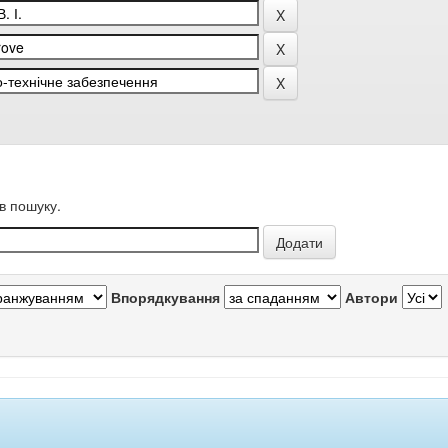
в пошуку.
Впорядкування
Автори