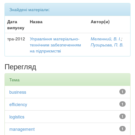
Знайдені матеріали:
Дата
Назва
Автор(и)
випуску
тра-2012
Управління матеріально-
Меленний, В. І.
;
технічним забезпеченням
Пузирьова, П. В.
на підприємстві
Перегляд
Тема
business
1
efficiency
1
logistics
1
management
1