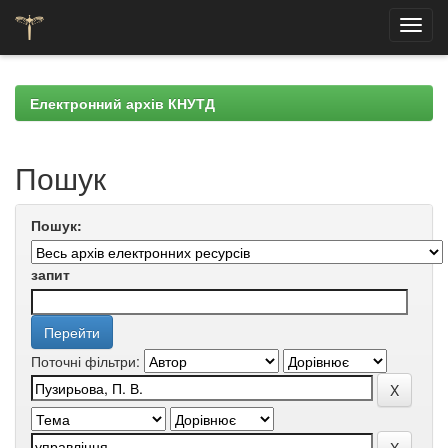
Skip
navigation
Електронний архів КНУТД
Пошук
Пошук:
запит
Поточні фільтри: