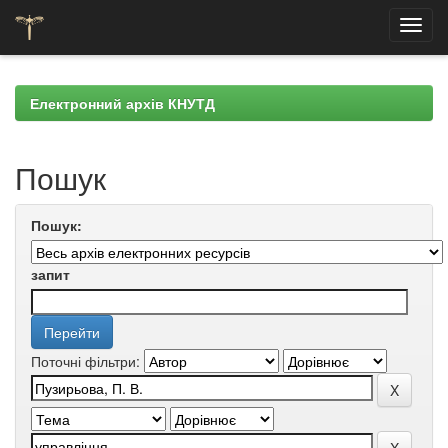
Skip
navigation
Електронний архів КНУТД
Пошук
Пошук:
запит
Поточні фільтри: