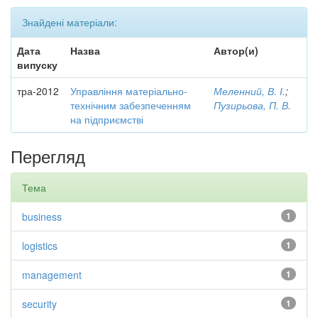
Знайдені матеріали:
Дата
Назва
Автор(и)
випуску
тра-2012
Управління матеріально-
Меленний, В. І.
;
технічним забезпеченням
Пузирьова, П. В.
на підприємстві
Перегляд
Тема
business
1
logistics
1
management
1
security
1