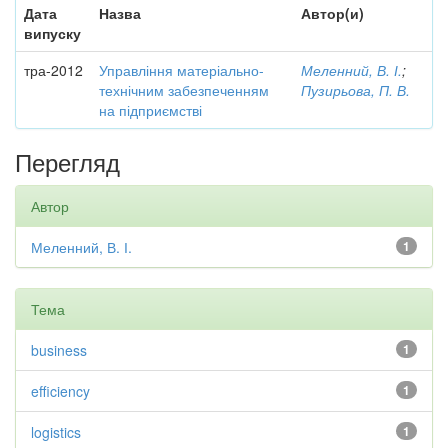
Дата
Назва
Автор(и)
випуску
тра-2012
Управління матеріально-
Меленний, В. І.
;
технічним забезпеченням
Пузирьова, П. В.
на підприємстві
Перегляд
Автор
Меленний, В. І.
1
Тема
business
1
efficiency
1
logistics
1