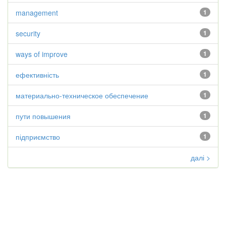
management
1
security
1
ways of improve
1
ефективність
1
материально-техническое обеспечение
1
пути повышения
1
підприємство
1
далі >