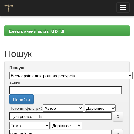
Skip
navigation
Електронний архів КНУТД
Пошук
Пошук:
запит
Поточні фільтри: