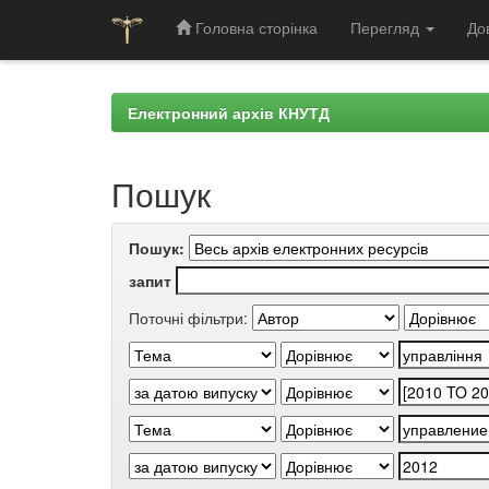
Головна сторінка
Перегляд
До
Skip
navigation
Електронний архів КНУТД
Пошук
Пошук:
запит
Поточні фільтри: