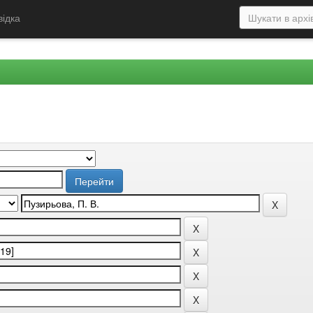
відка