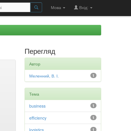
Мова
Вхід:
Перегляд
Автор
Меленний, В. І.
1
Тема
business
1
efficiency
1
logistics
1