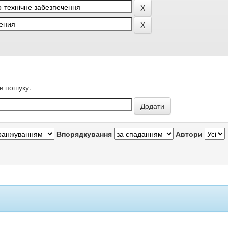
в пошуку.
Впорядкування
Автори