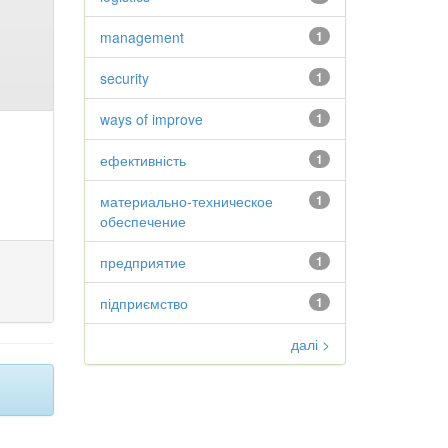
management
1
security
1
ways of improve
1
ефективність
1
материально-техническое
1
обеспечение
предприятие
1
підприємство
1
далі >