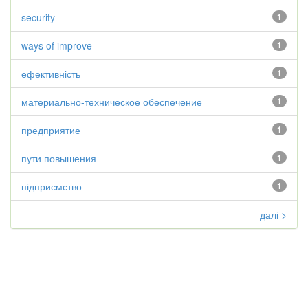
security
1
ways of improve
1
ефективність
1
материально-техническое обеспечение
1
предприятие
1
пути повышения
1
підприємство
1
далі >