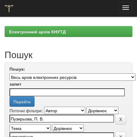
Skip
navigation
Електронний архів КНУТД
Пошук
Пошук:
запит
Поточні фільтри: