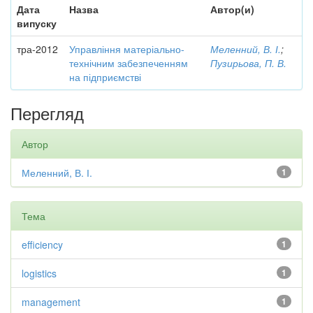
Дата
Назва
Автор(и)
випуску
тра-2012
Управління матеріально-
Меленний, В. І.
;
технічним забезпеченням
Пузирьова, П. В.
на підприємстві
Перегляд
Автор
Меленний, В. І.
1
Тема
efficiency
1
logistics
1
management
1