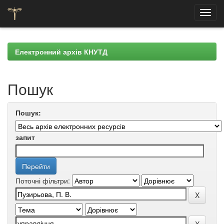
Skip
navigation
Електронний архів КНУТД
Пошук
Пошук:
запит
Поточні фільтри: