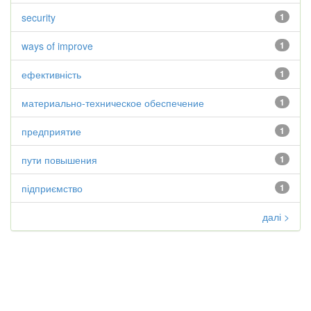
security
1
ways of improve
1
ефективність
1
материально-техническое обеспечение
1
предприятие
1
пути повышения
1
підприємство
1
далі >