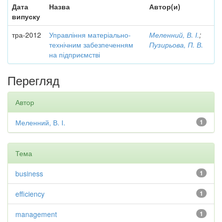
Дата
Назва
Автор(и)
випуску
тра-2012
Управління матеріально-
Меленний, В. І.
;
технічним забезпеченням
Пузирьова, П. В.
на підприємстві
Перегляд
Автор
Меленний, В. І.
1
Тема
business
1
efficiency
1
management
1