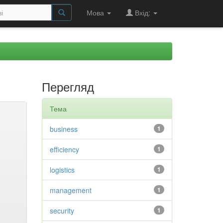
Мова
Вхід:
Перегляд
Тема
business
1
efficiency
1
logistics
1
management
1
security
1