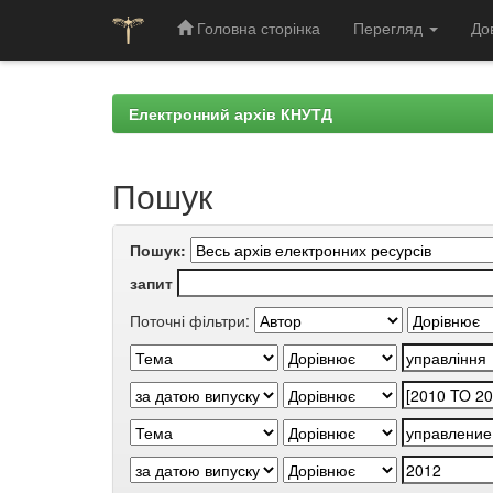
Головна сторінка
Перегляд
До
Skip
navigation
Електронний архів КНУТД
Пошук
Пошук:
запит
Поточні фільтри: