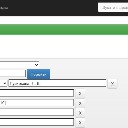
відка