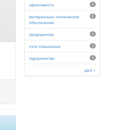
ефективність
1
материально-техническое
1
обеспечение
предприятие
1
пути повышения
1
підприємство
1
далі >