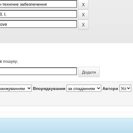
в пошуку.
Впорядкування
Автори