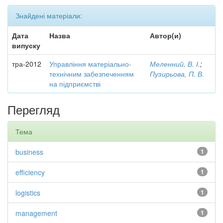
Знайдені матеріали:
Дата
Назва
Автор(и)
випуску
тра-2012
Управління матеріально-
Меленний, В. І.
;
технічним забезпеченням
Пузирьова, П. В.
на підприємстві
Перегляд
Тема
business
1
efficiency
1
logistics
1
management
1