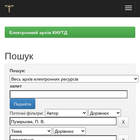
Skip
navigation
Електронний архів КНУТД
Пошук
Пошук:
запит
Поточні фільтри: