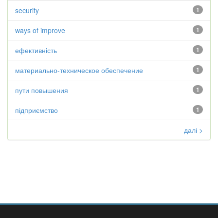
security
1
ways of improve
1
ефективність
1
материально-техническое обеспечение
1
пути повышения
1
підприємство
1
далі >