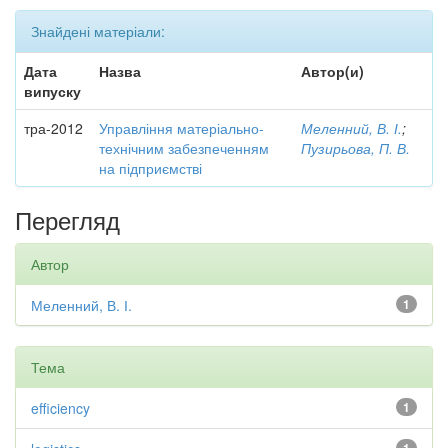
Знайдені матеріали:
Дата
Назва
Автор(и)
випуску
тра-2012
Управління матеріально-
Меленний, В. І.
;
технічним забезпеченням
Пузирьова, П. В.
на підприємстві
Перегляд
Автор
Меленний, В. І.
1
Тема
efficiency
1