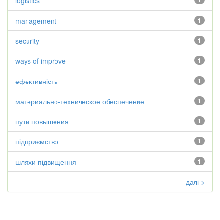
logistics
1
management
1
security
1
ways of improve
1
ефективність
1
материально-техническое обеспечение
1
пути повышения
1
підприємство
1
шляхи підвищення
1
далі >