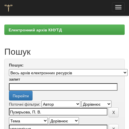
Skip
navigation
Електронний архів КНУТД
Пошук
Пошук:
запит
Поточні фільтри: