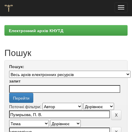
Skip
navigation
Електронний архів КНУТД
Пошук
Пошук:
запит
Поточні фільтри: