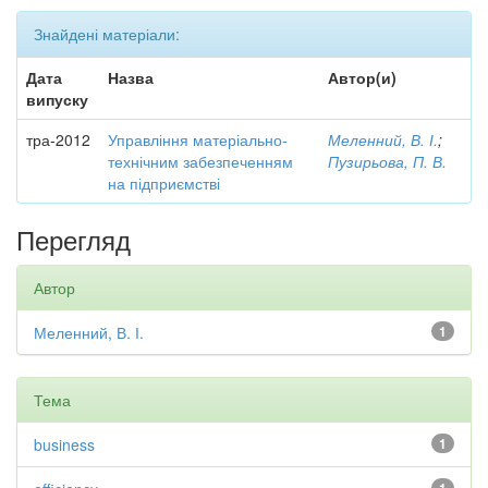
Знайдені матеріали:
Дата
Назва
Автор(и)
випуску
тра-2012
Управління матеріально-
Меленний, В. І.
;
технічним забезпеченням
Пузирьова, П. В.
на підприємстві
Перегляд
Автор
Меленний, В. І.
1
Тема
business
1