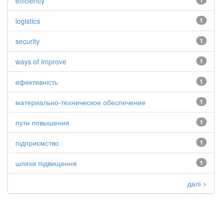
efficiency
1
logistics
1
security
1
ways of improve
1
ефективність
1
материально-техническое обеспечение
1
пути повышения
1
підприємство
1
шляхи підвищення
1
далі >