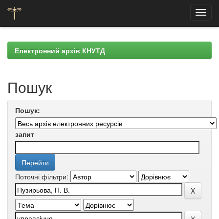
Skip
navigation
Електронний архів КНУТД
Пошук
Пошук:
запит
Поточні фільтри: