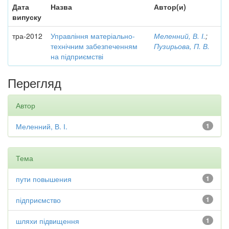
Дата
Назва
Автор(и)
випуску
тра-2012
Управління матеріально-
Меленний, В. І.
;
технічним забезпеченням
Пузирьова, П. В.
на підприємстві
Перегляд
Автор
Меленний, В. І.
1
Тема
пути повышения
1
підприємство
1
шляхи підвищення
1