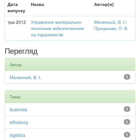
Дата
Назва
Автор(и)
випуску
тра-2012
Управління матеріально-
Меленний, В. І.
;
технічним забезпеченням
Пузирьова, П. В.
на підприємстві
Перегляд
Автор
Меленний, В. І.
1
Тема
business
1
efficiency
1
logistics
1