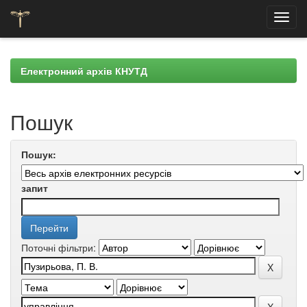
Skip
navigation
Електронний архів КНУТД
Пошук
Пошук:
запит
Поточні фільтри: