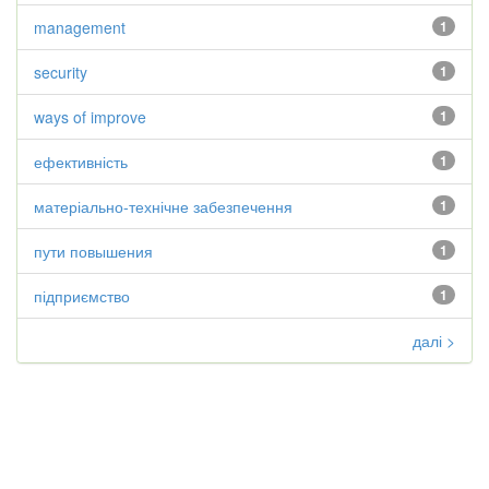
management
1
security
1
ways of improve
1
ефективність
1
матеріально-технічне забезпечення
1
пути повышения
1
підприємство
1
далі >