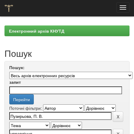
Skip
navigation
Електронний архів КНУТД
Пошук
Пошук:
запит
Поточні фільтри: