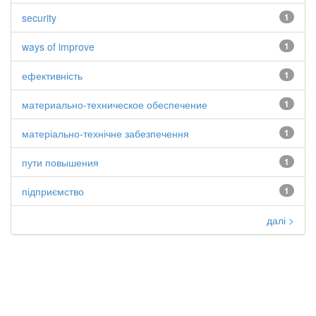
security
1
ways of improve
1
ефективність
1
материально-техническое обеспечение
1
матеріально-технічне забезпечення
1
пути повышения
1
підприємство
1
далі >