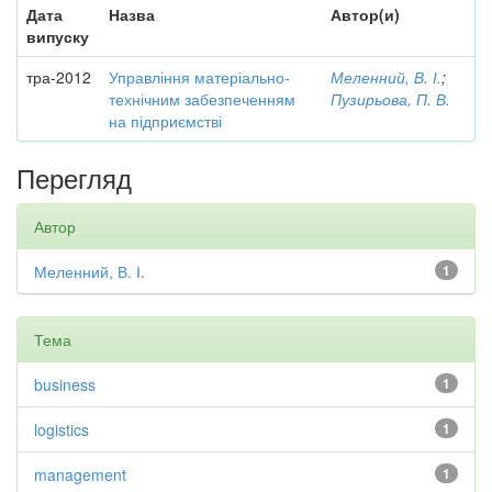
Дата
Назва
Автор(и)
випуску
тра-2012
Управління матеріально-
Меленний, В. І.
;
технічним забезпеченням
Пузирьова, П. В.
на підприємстві
Перегляд
Автор
Меленний, В. І.
1
Тема
business
1
logistics
1
management
1