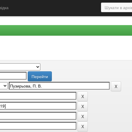
відка