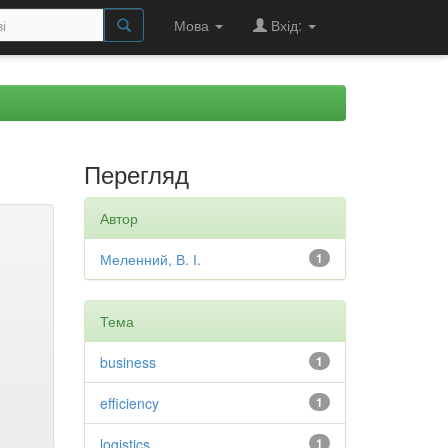
Мова
Вхід:
Перегляд
Автор
Меленний, В. І.
1
Тема
business
1
efficiency
1
logistics
1