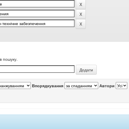
в пошуку.
Впорядкування
Автори