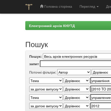
Головна сторінка
Перегляд
До
Skip
navigation
Електронний архів КНУТД
Пошук
Пошук:
запит
Поточні фільтри: