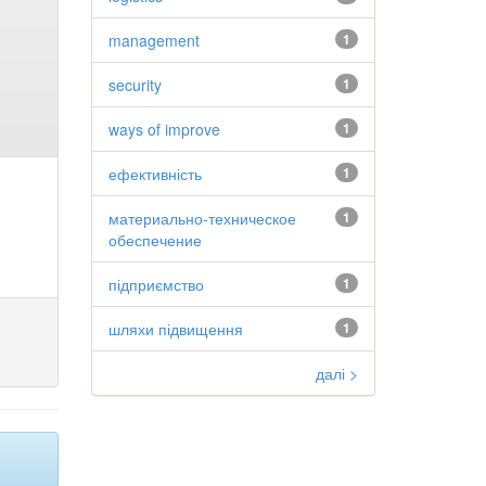
management
1
security
1
ways of improve
1
ефективність
1
материально-техническое
1
обеспечение
підприємство
1
шляхи підвищення
1
далі >