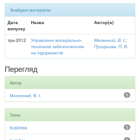
Знайдені матеріали:
Дата
Назва
Автор(и)
випуску
тра-2012
Управління матеріально-
Меленний, В. І.
;
технічним забезпеченням
Пузирьова, П. В.
на підприємстві
Перегляд
Автор
Меленний, В. І.
1
Тема
business
1