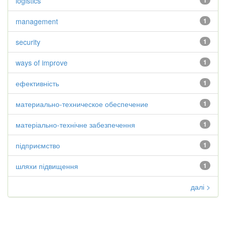
logistics
1
management
1
security
1
ways of improve
1
ефективність
1
материально-техническое обеспечение
1
матеріально-технічне забезпечення
1
підприємство
1
шляхи підвищення
1
далі >