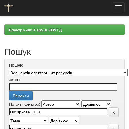
Skip
navigation
Електронний архів КНУТД
Пошук
Пошук:
запит
Поточні фільтри: