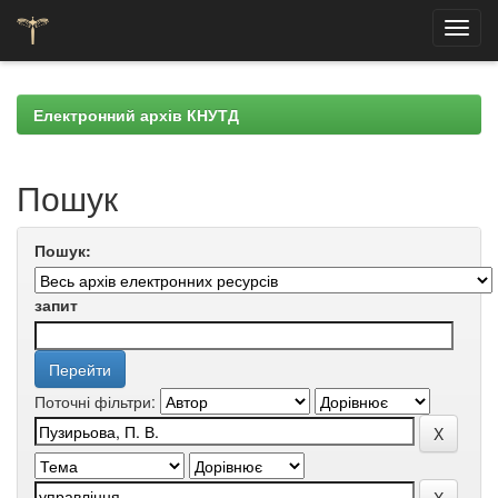
Skip
navigation
Електронний архів КНУТД
Пошук
Пошук:
запит
Поточні фільтри: