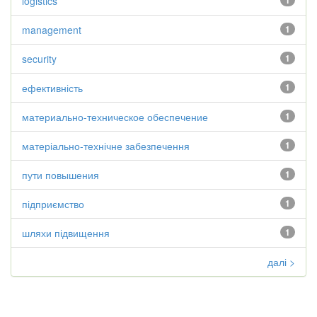
logistics
1
management
1
security
1
ефективність
1
материально-техническое обеспечение
1
матеріально-технічне забезпечення
1
пути повышения
1
підприємство
1
шляхи підвищення
1
далі >