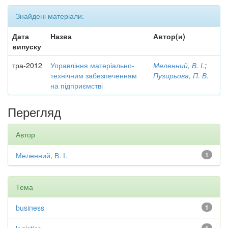
Знайдені матеріали:
Дата
Назва
Автор(и)
випуску
тра-2012
Управління матеріально-
Меленний, В. І.
;
технічним забезпеченням
Пузирьова, П. В.
на підприємстві
Перегляд
Автор
Меленний, В. І.
1
Тема
business
1