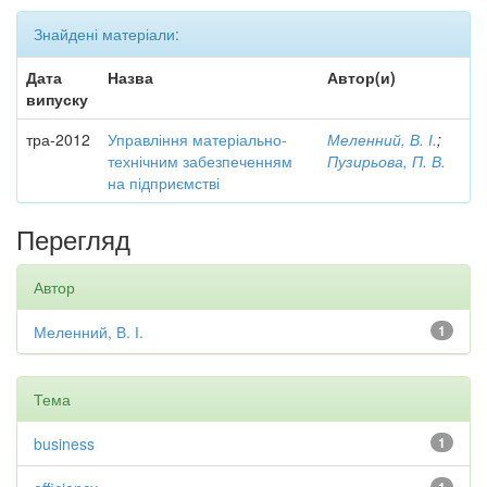
Знайдені матеріали:
Дата
Назва
Автор(и)
випуску
тра-2012
Управління матеріально-
Меленний, В. І.
;
технічним забезпеченням
Пузирьова, П. В.
на підприємстві
Перегляд
Автор
Меленний, В. І.
1
Тема
business
1