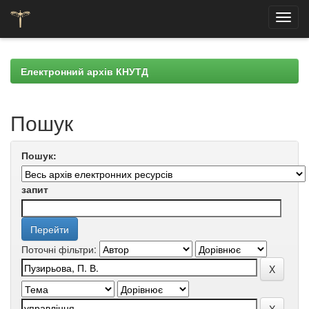
Skip
navigation
Електронний архів КНУТД
Пошук
Пошук:
запит
Поточні фільтри: