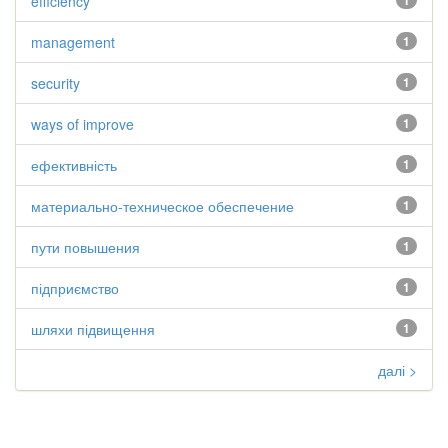
efficiency
1
management
1
security
1
ways of improve
1
ефективність
1
материально-техническое обеспечение
1
пути повышения
1
підприємство
1
шляхи підвищення
1
далі >