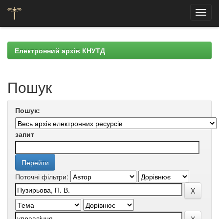
Skip
navigation
Електронний архів КНУТД
Пошук
Пошук:
запит
Поточні фільтри: