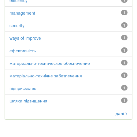
efficiency
1
management
1
security
1
ways of improve
1
ефективність
1
материально-техническое обеспечение
1
матеріально-технічне забезпечення
1
підприємство
1
шляхи підвищення
1
далі >