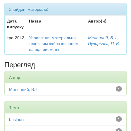
Знайдені матеріали:
Дата
Назва
Автор(и)
випуску
тра-2012
Управління матеріально-
Меленний, В. І.
;
технічним забезпеченням
Пузирьова, П. В.
на підприємстві
Перегляд
Автор
Меленний, В. І.
1
Тема
business
1