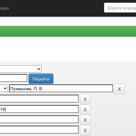
відка