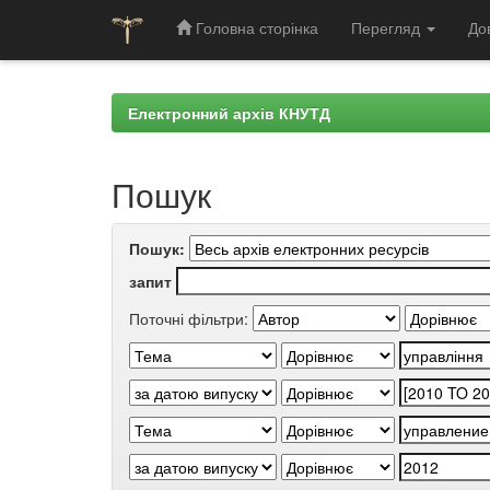
Головна сторінка
Перегляд
До
Skip
navigation
Електронний архів КНУТД
Пошук
Пошук:
запит
Поточні фільтри: