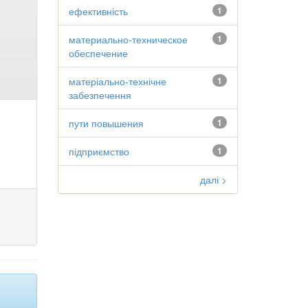
ефективність
1
материально-техническое
1
обеспечение
матеріально-технічне
1
забезпечення
пути повышения
1
підприємство
1
далі >