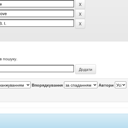
в пошуку.
Впорядкування
Автори