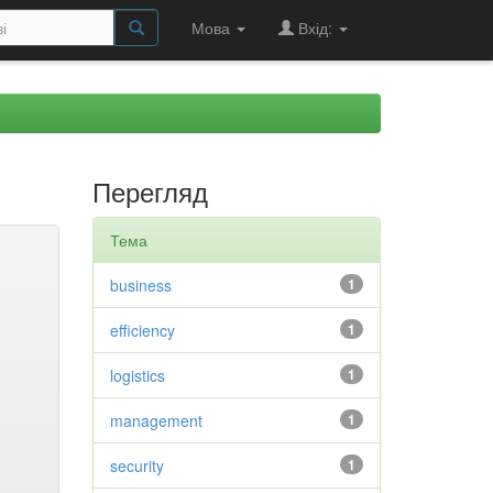
Мова
Вхід:
Перегляд
Тема
business
1
efficiency
1
logistics
1
management
1
security
1