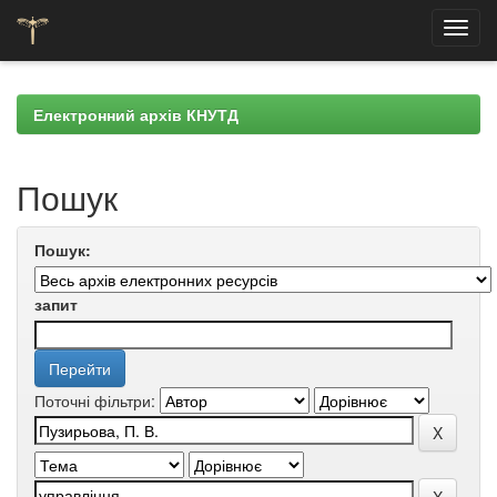
Skip
navigation
Електронний архів КНУТД
Пошук
Пошук:
запит
Поточні фільтри: