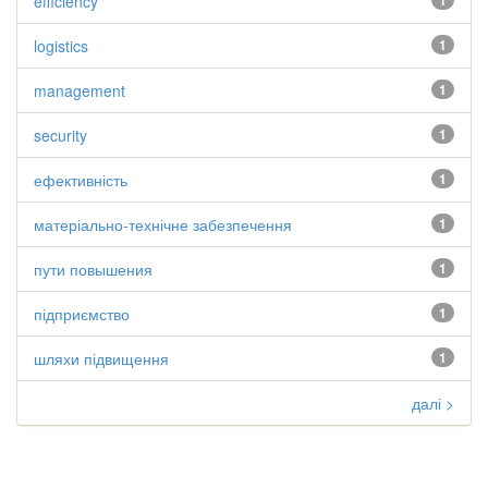
efficiency
1
logistics
1
management
1
security
1
ефективність
1
матеріально-технічне забезпечення
1
пути повышения
1
підприємство
1
шляхи підвищення
1
далі >