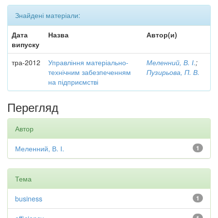
Знайдені матеріали:
Дата
Назва
Автор(и)
випуску
тра-2012
Управління матеріально-
Меленний, В. І.
;
технічним забезпеченням
Пузирьова, П. В.
на підприємстві
Перегляд
Автор
Меленний, В. І.
1
Тема
business
1