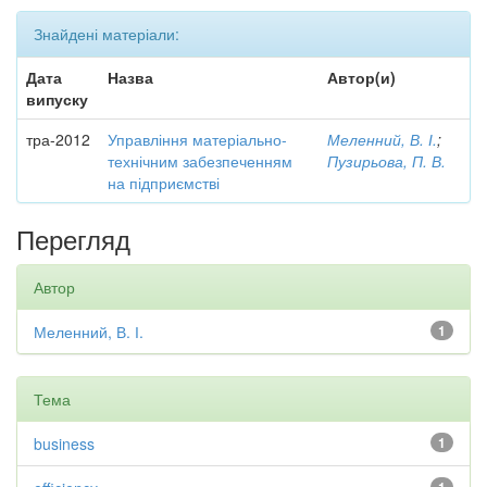
Знайдені матеріали:
Дата
Назва
Автор(и)
випуску
тра-2012
Управління матеріально-
Меленний, В. І.
;
технічним забезпеченням
Пузирьова, П. В.
на підприємстві
Перегляд
Автор
Меленний, В. І.
1
Тема
business
1