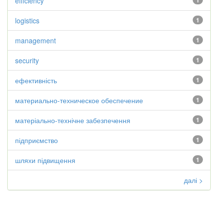
efficiency
1
logistics
1
management
1
security
1
ефективність
1
материально-техническое обеспечение
1
матеріально-технічне забезпечення
1
підприємство
1
шляхи підвищення
1
далі >