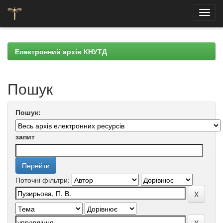
Skip
navigation
Електронний архів КНУТД
Пошук
Пошук:
запит
Поточні фільтри: