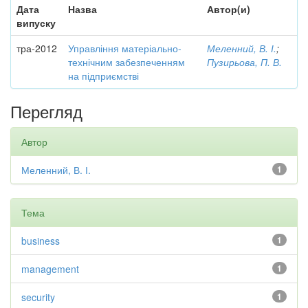
Дата
Назва
Автор(и)
випуску
тра-2012
Управління матеріально-
Меленний, В. І.
;
технічним забезпеченням
Пузирьова, П. В.
на підприємстві
Перегляд
Автор
Меленний, В. І.
1
Тема
business
1
management
1
security
1