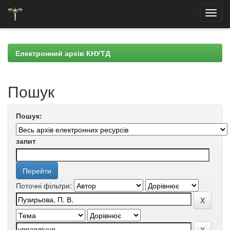
Skip
navigation
Електронний архів КНУТД
Пошук
Пошук:
запит
Поточні фільтри: