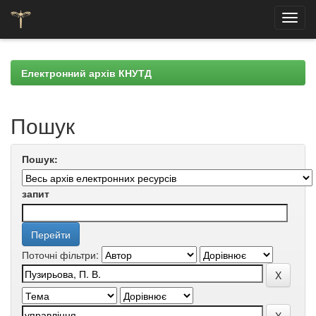
Skip
navigation
Електронний архів КНУТД
Пошук
Пошук:
запит
Поточні фільтри: