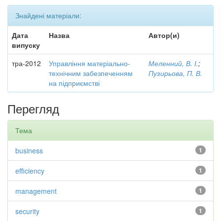
Знайдені матеріали:
Дата
Назва
Автор(и)
випуску
тра-2012
Управління матеріально-
Меленний, В. І.
;
технічним забезпеченням
Пузирьова, П. В.
на підприємстві
Перегляд
Тема
business
1
efficiency
1
management
1
security
1