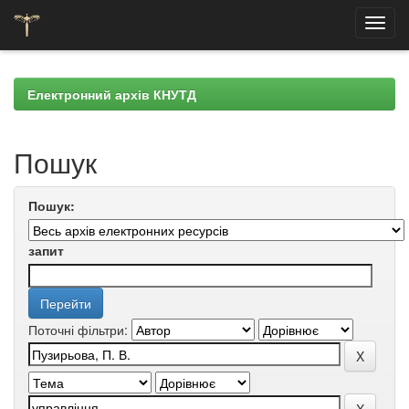
Skip
navigation
Електронний архів КНУТД
Пошук
Пошук:
запит
Поточні фільтри: