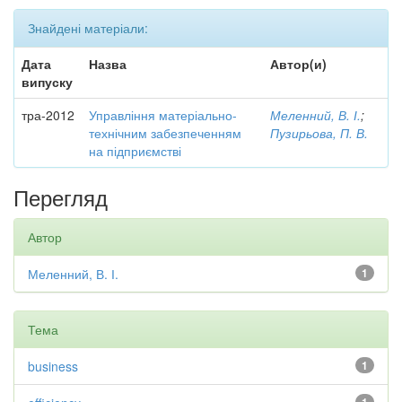
Знайдені матеріали:
Дата
Назва
Автор(и)
випуску
тра-2012
Управління матеріально-
Меленний, В. І.
;
технічним забезпеченням
Пузирьова, П. В.
на підприємстві
Перегляд
Автор
Меленний, В. І.
1
Тема
business
1