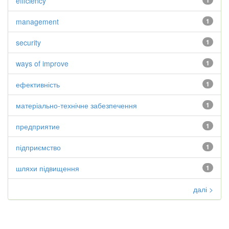
efficiency
1
management
1
security
1
ways of improve
1
ефективність
1
матеріально-технічне забезпечення
1
предприятие
1
підприємство
1
шляхи підвищення
1
далі >