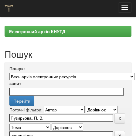
Skip
navigation
Електронний архів КНУТД
Пошук
Пошук:
запит
Поточні фільтри: