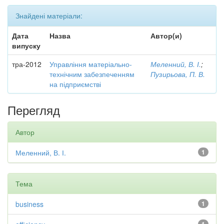
Знайдені матеріали:
Дата
Назва
Автор(и)
випуску
тра-2012
Управління матеріально-
Меленний, В. І.
;
технічним забезпеченням
Пузирьова, П. В.
на підприємстві
Перегляд
Автор
Меленний, В. І.
1
Тема
business
1