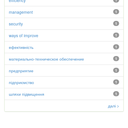
efficiency
1
management
1
security
1
ways of improve
1
ефективність
1
материально-техническое обеспечение
1
предприятие
1
підприємство
1
шляхи підвищення
1
далі >