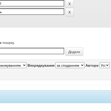
в пошуку.
Впорядкування
Автори