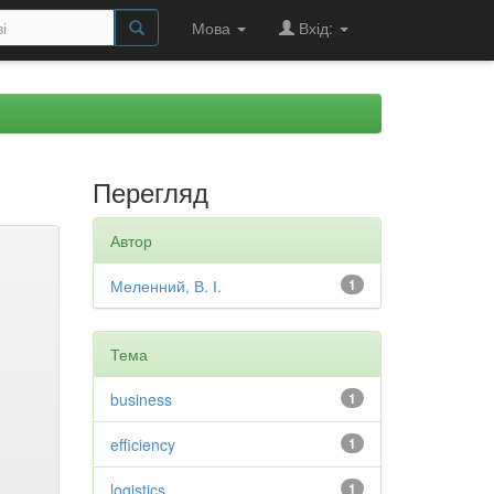
Мова
Вхід:
Перегляд
Автор
Меленний, В. І.
1
Тема
business
1
efficiency
1
logistics
1