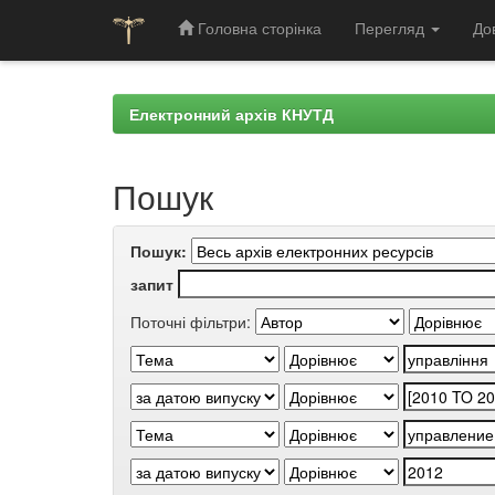
Головна сторінка
Перегляд
До
Skip
navigation
Електронний архів КНУТД
Пошук
Пошук:
запит
Поточні фільтри: