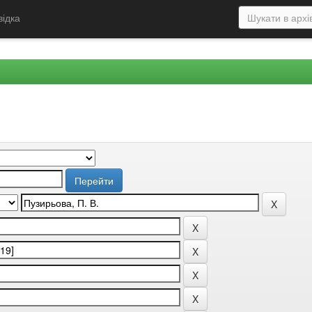
відка