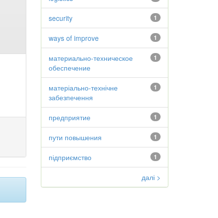
security
1
ways of improve
1
материально-техническое
1
обеспечение
матеріально-технічне
1
забезпечення
предприятие
1
пути повышения
1
підприємство
1
далі >