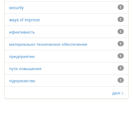
security
1
ways of improve
1
ефективність
1
материально-техническое обеспечение
1
предприятие
1
пути повышения
1
підприємство
1
далі >