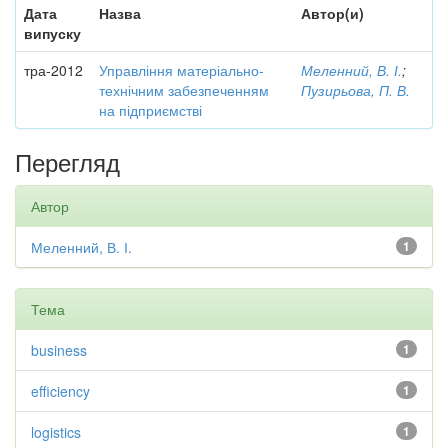
Дата
Назва
Автор(и)
випуску
тра-2012
Управління матеріально-
Меленний, В. І.
;
технічним забезпеченням
Пузирьова, П. В.
на підприємстві
Перегляд
Автор
Меленний, В. І.
1
Тема
business
1
efficiency
1
logistics
1