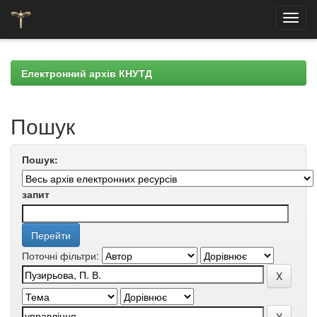
Skip
navigation
Електронний архів КНУТД
Пошук
Пошук:
запит
Поточні фільтри: