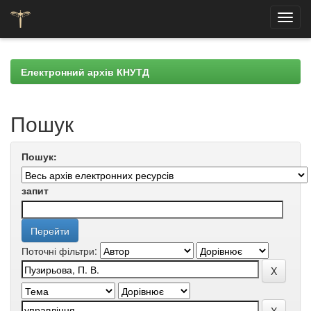
Skip
navigation
Електронний архів КНУТД
Пошук
Пошук:
запит
Поточні фільтри: