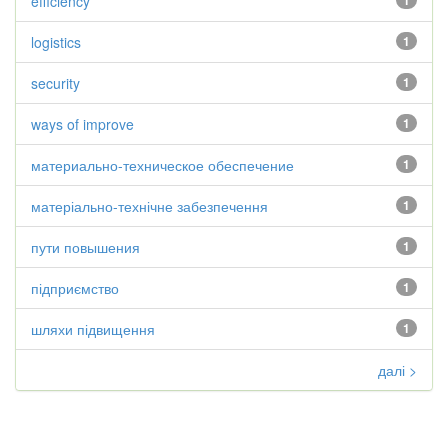
efficiency
1
logistics
1
security
1
ways of improve
1
материально-техническое обеспечение
1
матеріально-технічне забезпечення
1
пути повышения
1
підприємство
1
шляхи підвищення
1
далі >