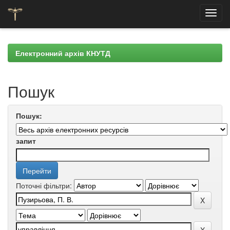
Skip
navigation
Електронний архів КНУТД
Пошук
Пошук:
запит
Поточні фільтри: