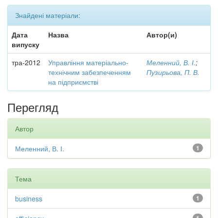
Знайдені матеріали:
Дата
Назва
Автор(и)
випуску
тра-2012
Управління матеріально-
Меленний, В. І.
;
технічним забезпеченням
Пузирьова, П. В.
на підприємстві
Перегляд
Автор
Меленний, В. І.
1
Тема
business
1