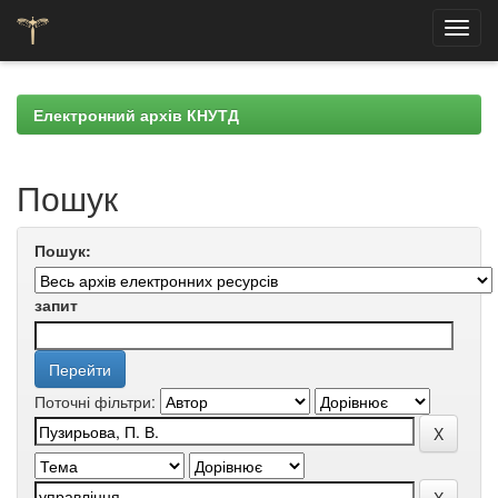
Skip
navigation
Електронний архів КНУТД
Пошук
Пошук:
запит
Поточні фільтри: