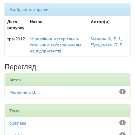
Знайдені матеріали:
Дата
Назва
Автор(и)
випуску
тра-2012
Управління матеріально-
Меленний, В. І.
;
технічним забезпеченням
Пузирьова, П. В.
на підприємстві
Перегляд
Автор
Меленний, В. І.
1
Тема
business
1