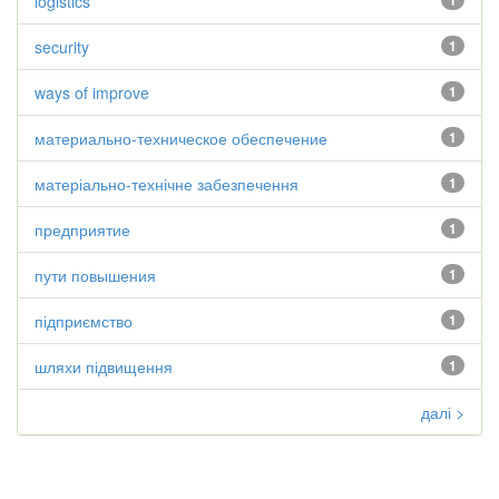
logistics
1
security
1
ways of improve
1
материально-техническое обеспечение
1
матеріально-технічне забезпечення
1
предприятие
1
пути повышения
1
підприємство
1
шляхи підвищення
1
далі >