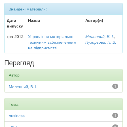
Знайдені матеріали:
Дата
Назва
Автор(и)
випуску
тра-2012
Управління матеріально-
Меленний, В. І.
;
технічним забезпеченням
Пузирьова, П. В.
на підприємстві
Перегляд
Автор
Меленний, В. І.
1
Тема
business
1