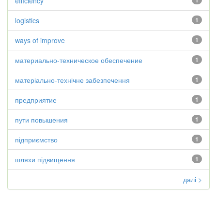
efficiency
1
logistics
1
ways of improve
1
материально-техническое обеспечение
1
матеріально-технічне забезпечення
1
предприятие
1
пути повышения
1
підприємство
1
шляхи підвищення
1
далі >