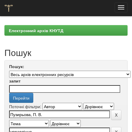
Skip
navigation
Електронний архів КНУТД
Пошук
Пошук:
запит
Поточні фільтри: