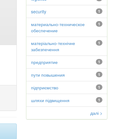
security
1
материально-техническое
1
обеспечение
матеріально-технічне
1
забезпечення
предприятие
1
пути повышения
1
підприємство
1
шляхи підвищення
1
далі >