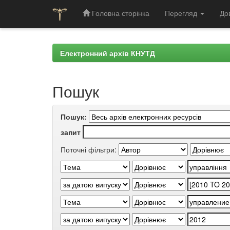
Головна сторінка
Перегляд
До
Skip
navigation
Електронний архів КНУТД
Пошук
Пошук:
запит
Поточні фільтри: