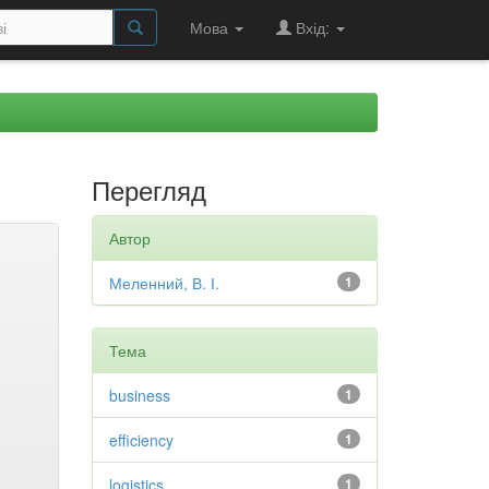
Мова
Вхід:
Перегляд
Автор
Меленний, В. І.
1
Тема
business
1
efficiency
1
logistics
1