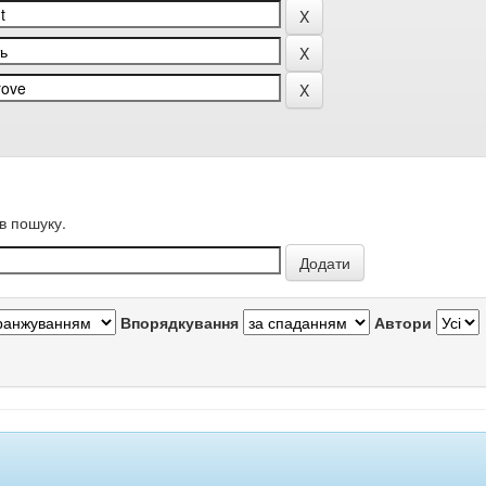
в пошуку.
Впорядкування
Автори