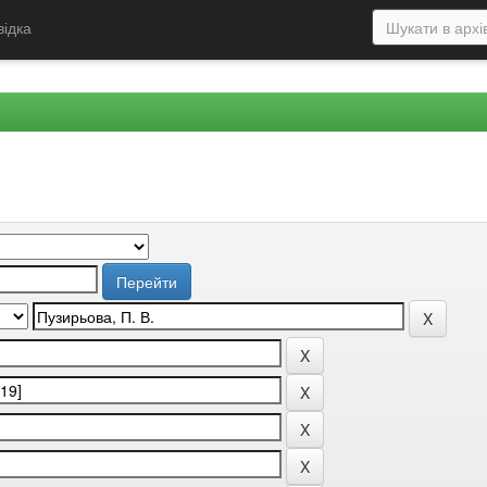
відка