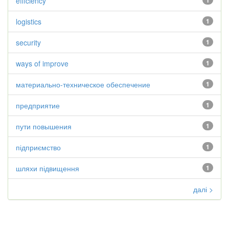
efficiency
1
logistics
1
security
1
ways of improve
1
материально-техническое обеспечение
1
предприятие
1
пути повышения
1
підприємство
1
шляхи підвищення
1
далі >