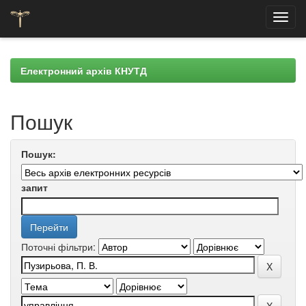
Skip
navigation
Електронний архів КНУТД
Пошук
Пошук:
запит
Поточні фільтри: