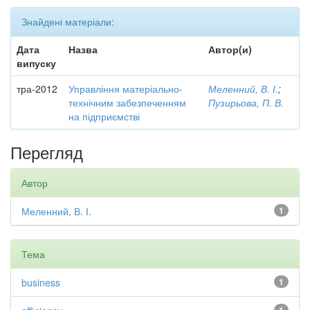
Знайдені матеріали:
Дата
Назва
Автор(и)
випуску
тра-2012
Управління матеріально-
Меленний, В. І.
;
технічним забезпеченням
Пузирьова, П. В.
на підприємстві
Перегляд
Автор
Меленний, В. І.
1
Тема
business
1