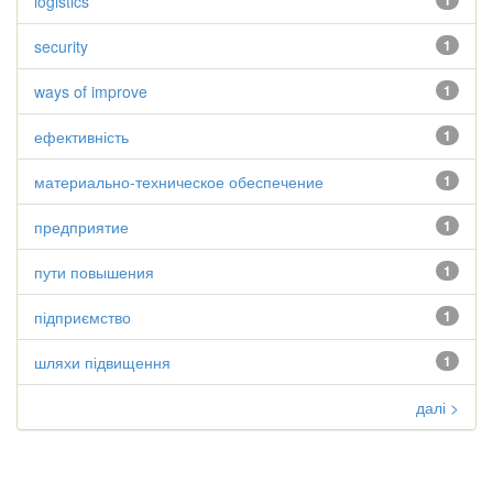
logistics
1
security
1
ways of improve
1
ефективність
1
материально-техническое обеспечение
1
предприятие
1
пути повышения
1
підприємство
1
шляхи підвищення
1
далі >