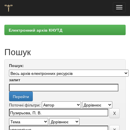
Skip
navigation
Електронний архів КНУТД
Пошук
Пошук:
запит
Поточні фільтри: