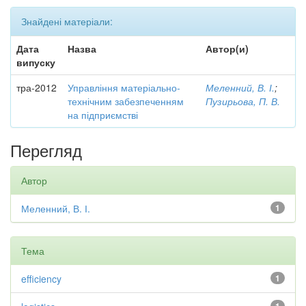
Знайдені матеріали:
Дата
Назва
Автор(и)
випуску
тра-2012
Управління матеріально-
Меленний, В. І.
;
технічним забезпеченням
Пузирьова, П. В.
на підприємстві
Перегляд
Автор
Меленний, В. І.
1
Тема
efficiency
1