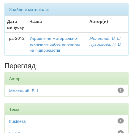
Знайдені матеріали:
Дата
Назва
Автор(и)
випуску
тра-2012
Управління матеріально-
Меленний, В. І.
;
технічним забезпеченням
Пузирьова, П. В.
на підприємстві
Перегляд
Автор
Меленний, В. І.
1
Тема
business
1