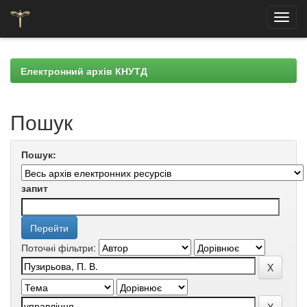
Skip
navigation
Електронний архів КНУТД
Пошук
Пошук:
запит
Поточні фільтри: