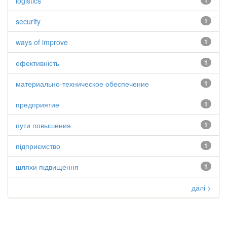
logistics
1
security
1
ways of improve
1
ефективність
1
материально-техническое обеспечение
1
предприятие
1
пути повышения
1
підприємство
1
шляхи підвищення
1
далі >