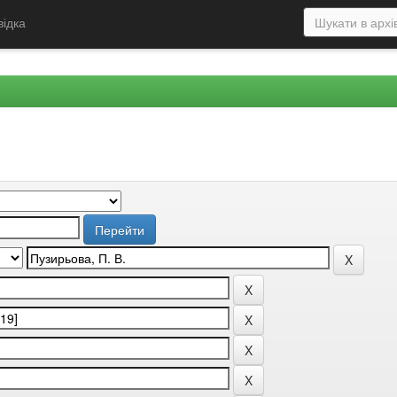
відка