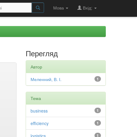
Мова
Вхід:
Перегляд
Автор
Меленний, В. І.
1
Тема
business
1
efficiency
1
logistics
1