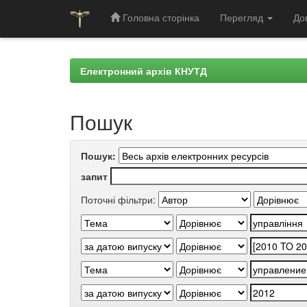
Головна сторінка
Перегляд
До
Skip
navigation
Електронний архів КНУТД
Пошук
Пошук:
запит
Поточні фільтри: