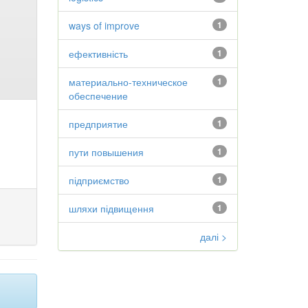
ways of improve
1
ефективність
1
материально-техническое
1
обеспечение
предприятие
1
пути повышения
1
підприємство
1
шляхи підвищення
1
далі >