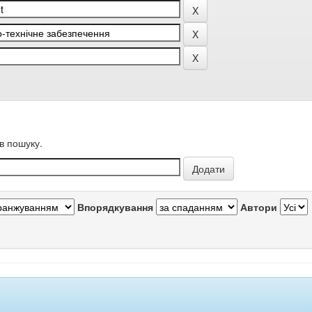
в пошуку.
Впорядкування
Автори