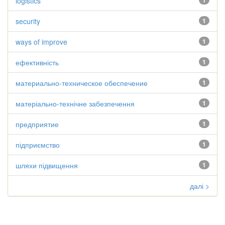
logistics
1
security
1
ways of improve
1
ефективність
1
материально-техническое обеспечение
1
матеріально-технічне забезпечення
1
предприятие
1
підприємство
1
шляхи підвищення
1
далі >