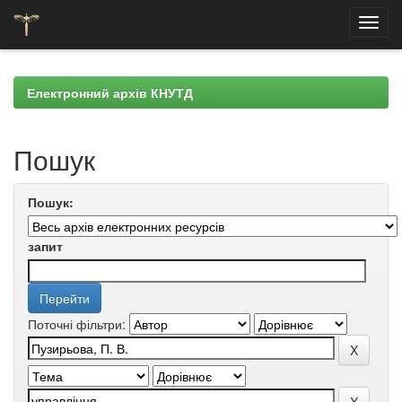
Skip
navigation
Електронний архів КНУТД
Пошук
Пошук:
запит
Поточні фільтри: