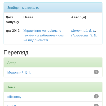
Знайдені матеріали:
Дата
Назва
Автор(и)
випуску
тра-2012
Управління матеріально-
Меленний, В. І.
;
технічним забезпеченням
Пузирьова, П. В.
на підприємстві
Перегляд
Автор
Меленний, В. І.
1
Тема
efficiency
1