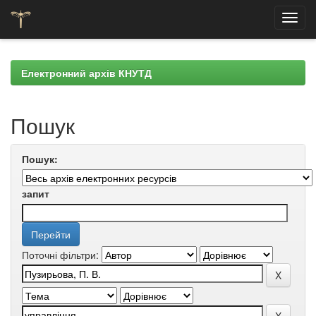
Skip
navigation
Електронний архів КНУТД
Пошук
Пошук:
запит
Поточні фільтри: