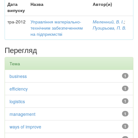
Дата
Назва
Автор(и)
випуску
тра-2012
Управління матеріально-
Меленний, В. І.
;
технічним забезпеченням
Пузирьова, П. В.
на підприємстві
Перегляд
Тема
business
1
efficiency
1
logistics
1
management
1
ways of improve
1