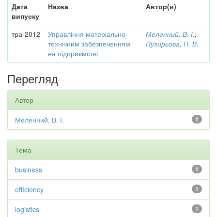
Дата
Назва
Автор(и)
випуску
тра-2012
Управління матеріально-
Меленний, В. І.
;
технічним забезпеченням
Пузирьова, П. В.
на підприємстві
Перегляд
Автор
Меленний, В. І.
1
Тема
business
1
efficiency
1
logistics
1