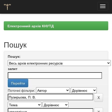
Skip
navigation
Електронний архів КНУТД
Пошук
Пошук:
запит
Поточні фільтри: