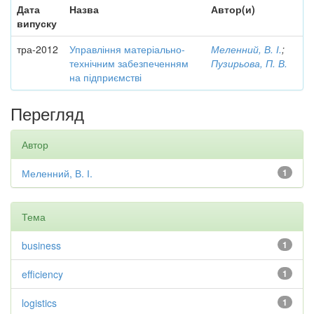
Дата
Назва
Автор(и)
випуску
тра-2012
Управління матеріально-
Меленний, В. І.
;
технічним забезпеченням
Пузирьова, П. В.
на підприємстві
Перегляд
Автор
Меленний, В. І.
1
Тема
business
1
efficiency
1
logistics
1