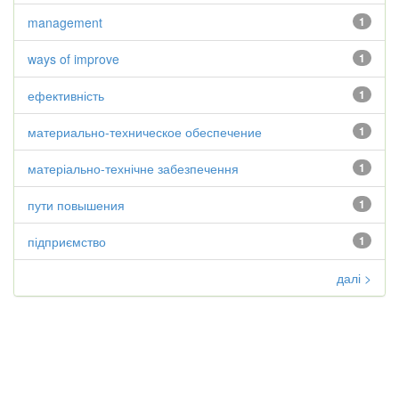
management
1
ways of improve
1
ефективність
1
материально-техническое обеспечение
1
матеріально-технічне забезпечення
1
пути повышения
1
підприємство
1
далі >