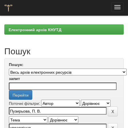
Skip
navigation
Електронний архів КНУТД
Пошук
Пошук:
запит
Поточні фільтри: