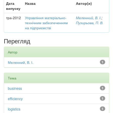
Дата
Назва
Автор(и)
випуску
тра-2012
Управління матеріально-
Меленний, В. І.
;
технічним забезпеченням
Пузирьова, П. В.
на підприємстві
Перегляд
Автор
Меленний, В. І.
1
Тема
business
1
efficiency
1
logistics
1