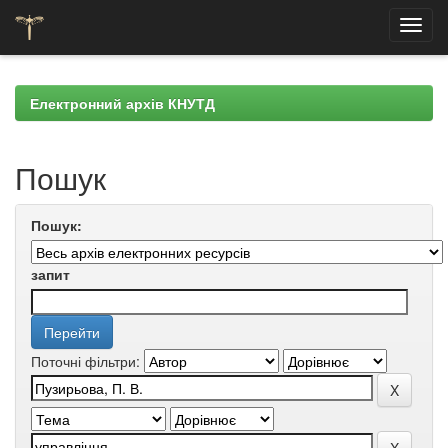
Skip
navigation
Електронний архів КНУТД
Пошук
Пошук:
запит
Поточні фільтри: