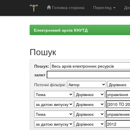
Головна сторінка
Перегляд
До
Skip
navigation
Електронний архів КНУТД
Пошук
Пошук:
запит
Поточні фільтри: