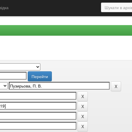
відка