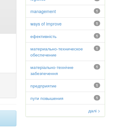
management
1
ways of improve
1
ефективність
1
материально-техническое
1
обеспечение
матеріально-технічне
1
забезпечення
предприятие
1
пути повышения
1
далі >