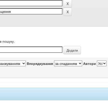
в пошуку.
Впорядкування
Автори