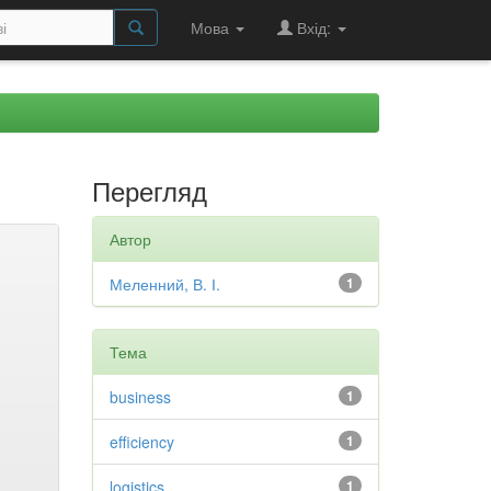
Мова
Вхід:
Перегляд
Автор
Меленний, В. І.
1
Тема
business
1
efficiency
1
logistics
1