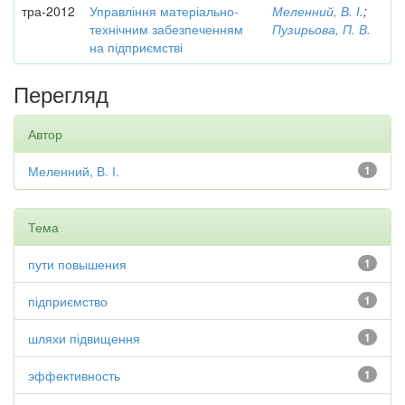
тра-2012
Управління матеріально-
Меленний, В. І.
;
технічним забезпеченням
Пузирьова, П. В.
на підприємстві
Перегляд
Автор
Меленний, В. І.
1
Тема
пути повышения
1
підприємство
1
шляхи підвищення
1
эффективность
1