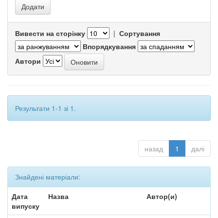
Вивести на сторінку
|
Сортування
Впорядкування
Автори
Результати 1-1 зі 1.
назад
1
далі
Знайдені матеріали:
Дата
Назва
Автор(и)
випуску