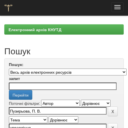
Skip
navigation
Електронний архів КНУТД
Пошук
Пошук:
запит
Поточні фільтри: