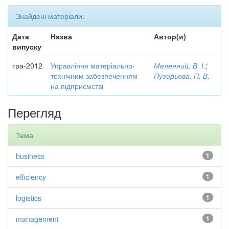
Знайдені матеріали:
Дата
Назва
Автор(и)
випуску
тра-2012
Управління матеріально-
Меленний, В. І.
;
технічним забезпеченням
Пузирьова, П. В.
на підприємстві
Перегляд
Тема
business
1
efficiency
1
logistics
1
management
1