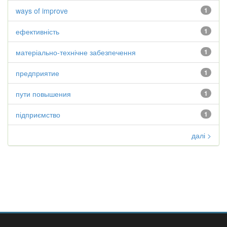
ways of improve
1
ефективність
1
матеріально-технічне забезпечення
1
предприятие
1
пути повышения
1
підприємство
1
далі >