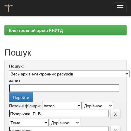
Skip
navigation
Електронний архів КНУТД
Пошук
Пошук:
запит
Поточні фільтри: