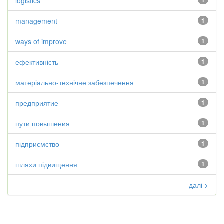
logistics
1
management
1
ways of improve
1
ефективність
1
матеріально-технічне забезпечення
1
предприятие
1
пути повышения
1
підприємство
1
шляхи підвищення
1
далі >