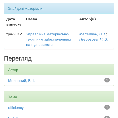
Знайдені матеріали:
Дата
Назва
Автор(и)
випуску
тра-2012
Управління матеріально-
Меленний, В. І.
;
технічним забезпеченням
Пузирьова, П. В.
на підприємстві
Перегляд
Автор
Меленний, В. І.
1
Тема
efficiency
1