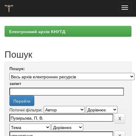
Skip
navigation
Електронний архів КНУТД
Пошук
Пошук:
запит
Поточні фільтри: