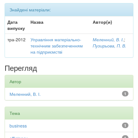
Знайдені матеріали:
Дата
Назва
Автор(и)
випуску
тра-2012
Управління матеріально-
Меленний, В. І.
;
технічним забезпеченням
Пузирьова, П. В.
на підприємстві
Перегляд
Автор
Меленний, В. І.
1
Тема
business
1