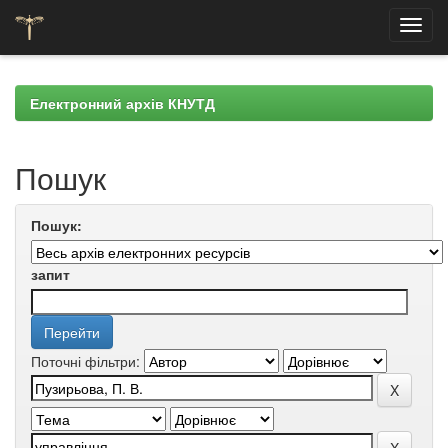
Skip
navigation
Електронний архів КНУТД
Пошук
Пошук:
запит
Поточні фільтри: