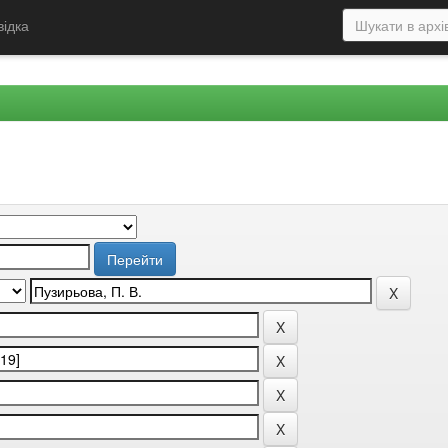
відка