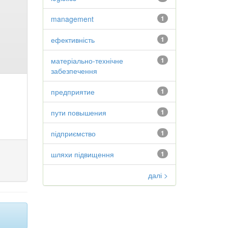
management
1
ефективність
1
матеріально-технічне
1
забезпечення
предприятие
1
пути повышения
1
підприємство
1
шляхи підвищення
1
далі >