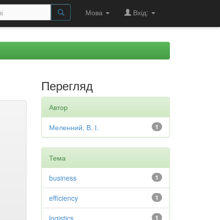
Мова
Вхід:
Перегляд
Автор
Меленний, В. І.
1
Тема
business
1
efficiency
1
logistics
1