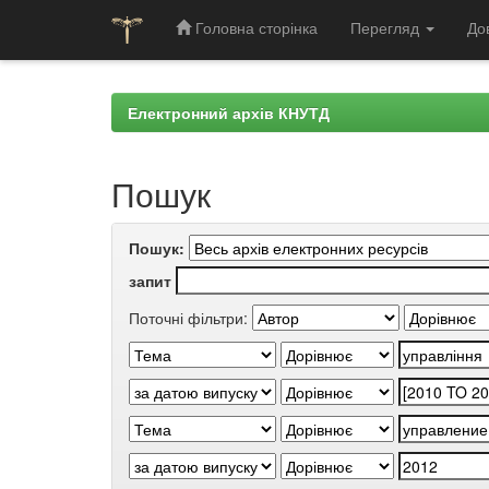
Головна сторінка
Перегляд
До
Skip
navigation
Електронний архів КНУТД
Пошук
Пошук:
запит
Поточні фільтри: