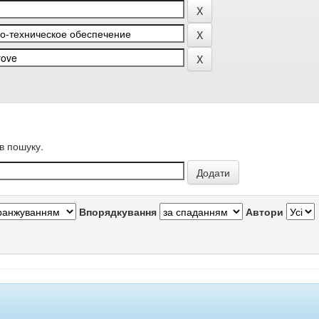
в пошуку.
Впорядкування
Автори